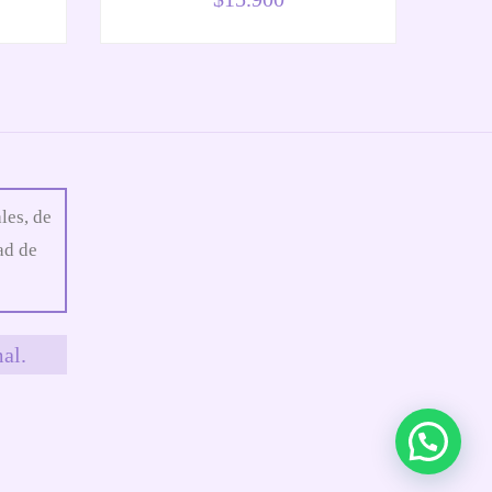
les, de
ad de
al.