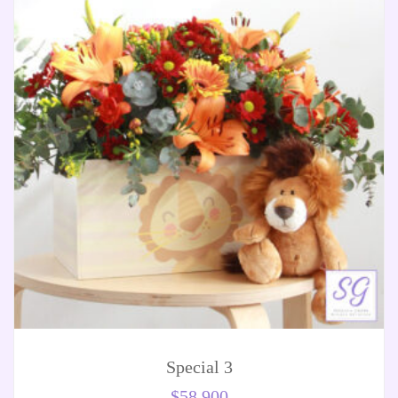
Special 3
$
58.900