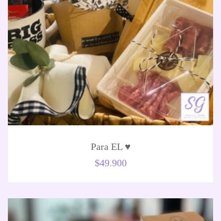
Para EL ♥️
$
49.900