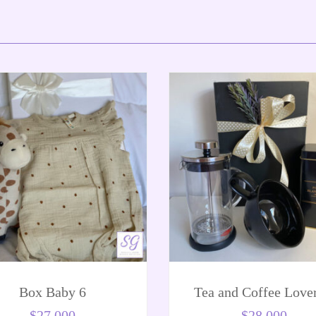
Box Baby 6
Tea and Coffee Lover
$
27.000
$
28.000