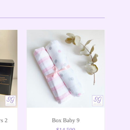
s 2
Box Baby 9
$
14.500