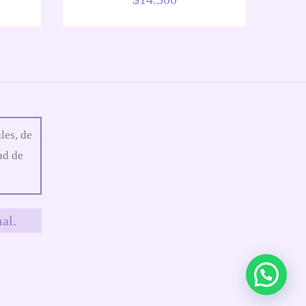
les, de
ad de
al.