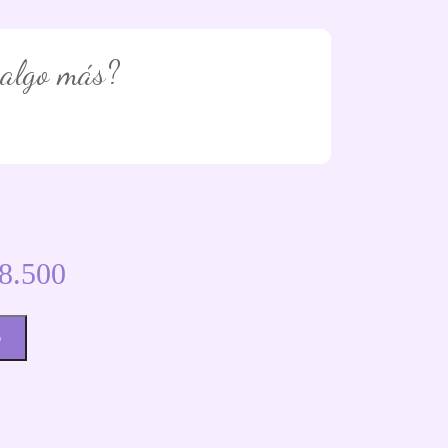
 algo más?
8.500
o