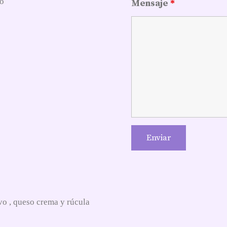
so
Mensaje
*
o , queso crema y rúcula